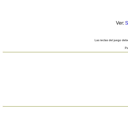
Ver:
S
Las teclas del juego debe
Pa