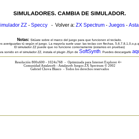
SIMULADORES. CAMBIA DE SIMULADOR.
imulador ZZ
-
Speccy
- Volver a:
ZX Spectrum
-
Juegos
-
Ast
Notas:
Sitúate sobre el marco del juego para que funcionen el teclado.
s averiguarlas tú según el juego. La mayoría suele usar: las teclas con flechas, 5,6,7,8,1,0,o,p,
El simulador ZZ puede que no funcione correctamente (estamos en pruebas)
SoftSynth
aq
ra sonido en el simulador ZZ, instala el plugin JSyn de
. Puedes descargarlo
Resolución 800x600 - 1024x768 - Optimizada para Internet Explorer 4+
Comunidad Astalaweb - Astalaweb Juegos ZX Spectrum © 2002
Gabriel Chova Blasco - Todos los derechos reservados