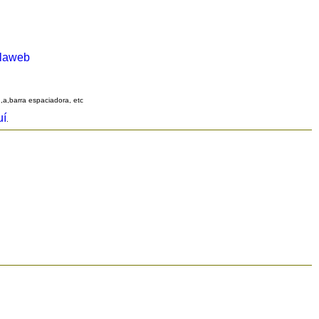
alaweb
q,a,barra espaciadora, etc
uí
.