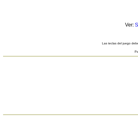
Ver:
S
Las teclas del juego debe
Pa