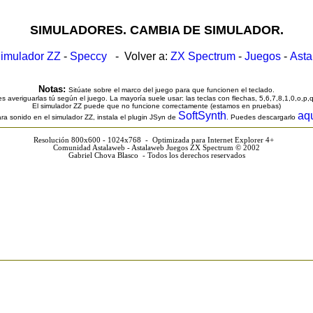
SIMULADORES. CAMBIA DE SIMULADOR.
imulador ZZ
-
Speccy
- Volver a:
ZX Spectrum
-
Juegos
-
Ast
Notas:
Sitúate sobre el marco del juego para que funcionen el teclado.
s averiguarlas tú según el juego. La mayoría suele usar: las teclas con flechas, 5,6,7,8,1,0,o,p,
El simulador ZZ puede que no funcione correctamente (estamos en pruebas)
SoftSynth
aq
ra sonido en el simulador ZZ, instala el plugin JSyn de
. Puedes descargarlo
Resolución 800x600 - 1024x768 - Optimizada para Internet Explorer 4+
Comunidad Astalaweb - Astalaweb Juegos ZX Spectrum © 2002
Gabriel Chova Blasco - Todos los derechos reservados