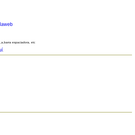
alaweb
q,a,barra espaciadora, etc
uí
.