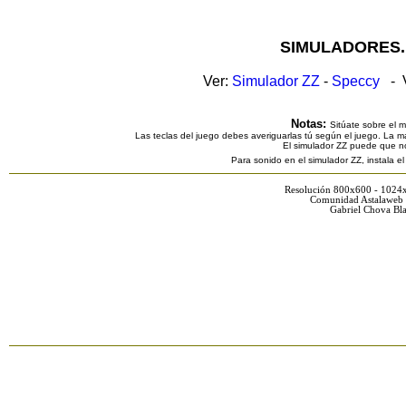
SIMULADORES.
Ver:
Simulador ZZ
-
Speccy
- V
Notas:
Sitúate sobre el 
Las teclas del juego debes averiguarlas tú según el juego. La ma
El simulador ZZ puede que n
Para sonido en el simulador ZZ, instala e
Resolución 800x600 - 1024
Comunidad Astalaweb 
Gabriel Chova Bla