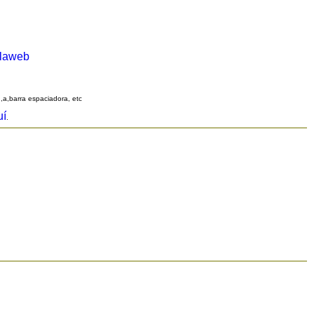
alaweb
q,a,barra espaciadora, etc
uí
.