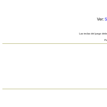
Ver:
S
Las teclas del juego debe
Pa