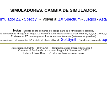
SIMULADORES. CAMBIA DE SIMULADOR.
imulador ZZ
-
Speccy
- Volver a:
ZX Spectrum
-
Juegos
-
Ast
Notas:
Sitúate sobre el marco del juego para que funcionen el teclado.
s averiguarlas tú según el juego. La mayoría suele usar: las teclas con flechas, 5,6,7,8,1,0,o,p,
El simulador ZZ puede que no funcione correctamente (estamos en pruebas)
SoftSynth
aq
ra sonido en el simulador ZZ, instala el plugin JSyn de
. Puedes descargarlo
Resolución 800x600 - 1024x768 - Optimizada para Internet Explorer 4+
Comunidad Astalaweb - Astalaweb Juegos ZX Spectrum © 2002
Gabriel Chova Blasco - Todos los derechos reservados