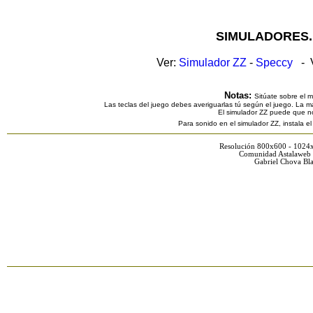
SIMULADORES.
Ver:
Simulador ZZ
-
Speccy
- V
Notas:
Sitúate sobre el 
Las teclas del juego debes averiguarlas tú según el juego. La ma
El simulador ZZ puede que n
Para sonido en el simulador ZZ, instala e
Resolución 800x600 - 1024
Comunidad Astalaweb 
Gabriel Chova Bla