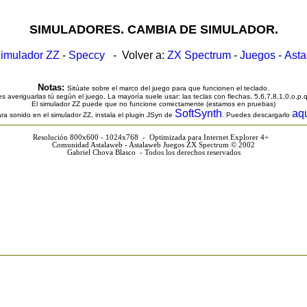
SIMULADORES. CAMBIA DE SIMULADOR.
imulador ZZ
-
Speccy
- Volver a:
ZX Spectrum
-
Juegos
-
Ast
Notas:
Sitúate sobre el marco del juego para que funcionen el teclado.
s averiguarlas tú según el juego. La mayoría suele usar: las teclas con flechas, 5,6,7,8,1,0,o,p,
El simulador ZZ puede que no funcione correctamente (estamos en pruebas)
SoftSynth
aq
ra sonido en el simulador ZZ, instala el plugin JSyn de
. Puedes descargarlo
Resolución 800x600 - 1024x768 - Optimizada para Internet Explorer 4+
Comunidad Astalaweb - Astalaweb Juegos ZX Spectrum © 2002
Gabriel Chova Blasco - Todos los derechos reservados