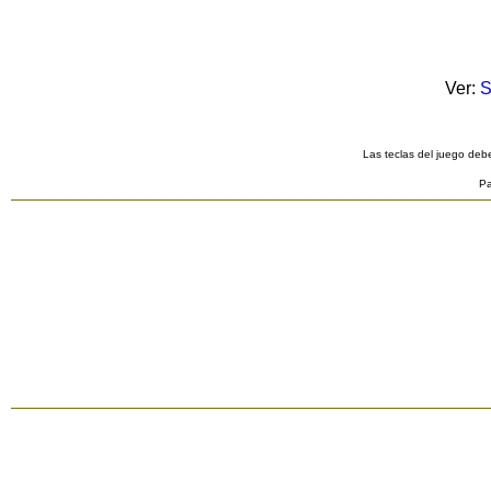
Ver:
S
Las teclas del juego debe
Pa