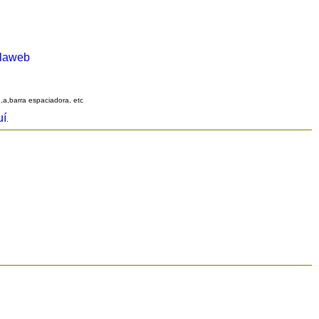
alaweb
q,a,barra espaciadora, etc
uí
.