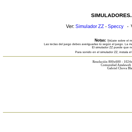
SIMULADORES.
Ver:
Simulador ZZ
-
Speccy
- V
Notas:
Sitúate sobre el 
Las teclas del juego debes averiguarlas tú según el juego. La ma
El simulador ZZ puede que n
Para sonido en el simulador ZZ, instala e
Resolución 800x600 - 1024
Comunidad Astalaweb 
Gabriel Chova Bla