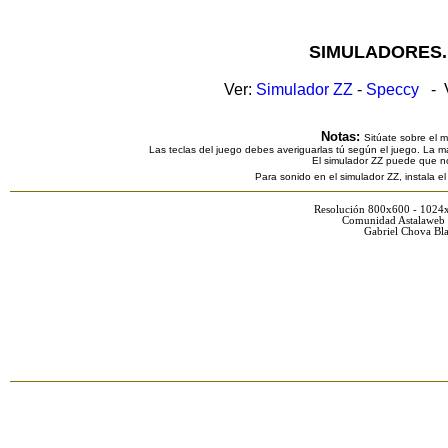
SIMULADORES.
Ver:
Simulador ZZ
-
Speccy
- V
Notas:
Sitúate sobre el 
Las teclas del juego debes averiguarlas tú según el juego. La ma
El simulador ZZ puede que n
Para sonido en el simulador ZZ, instala e
Resolución 800x600 - 1024
Comunidad Astalaweb 
Gabriel Chova Bla