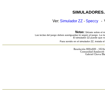
SIMULADORES.
Ver:
Simulador ZZ
-
Speccy
- V
Notas:
Sitúate sobre el 
Las teclas del juego debes averiguarlas tú según el juego. La ma
El simulador ZZ puede que n
Para sonido en el simulador ZZ, instala e
Resolución 800x600 - 1024
Comunidad Astalaweb 
Gabriel Chova Bla