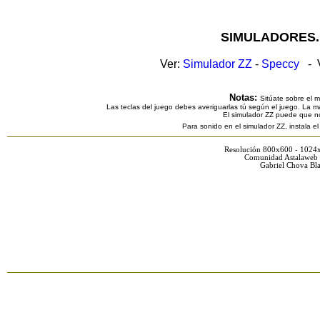
SIMULADORES.
Ver:
Simulador ZZ
-
Speccy
- V
Notas:
Sitúate sobre el 
Las teclas del juego debes averiguarlas tú según el juego. La ma
El simulador ZZ puede que n
Para sonido en el simulador ZZ, instala e
Resolución 800x600 - 1024
Comunidad Astalaweb 
Gabriel Chova Bla