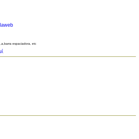
alaweb
q,a,barra espaciadora, etc
uí
.