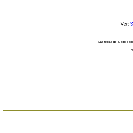
Ver:
S
Las teclas del juego debe
Pa