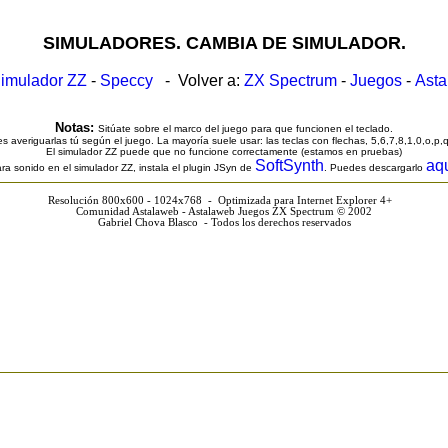
SIMULADORES. CAMBIA DE SIMULADOR.
imulador ZZ
-
Speccy
- Volver a:
ZX Spectrum
-
Juegos
-
Ast
Notas:
Sitúate sobre el marco del juego para que funcionen el teclado.
s averiguarlas tú según el juego. La mayoría suele usar: las teclas con flechas, 5,6,7,8,1,0,o,p,
El simulador ZZ puede que no funcione correctamente (estamos en pruebas)
SoftSynth
aq
ra sonido en el simulador ZZ, instala el plugin JSyn de
. Puedes descargarlo
Resolución 800x600 - 1024x768 - Optimizada para Internet Explorer 4+
Comunidad Astalaweb - Astalaweb Juegos ZX Spectrum © 2002
Gabriel Chova Blasco - Todos los derechos reservados