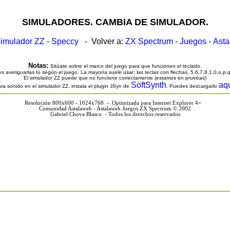
SIMULADORES. CAMBIA DE SIMULADOR.
imulador ZZ
-
Speccy
- Volver a:
ZX Spectrum
-
Juegos
-
Ast
Notas:
Sitúate sobre el marco del juego para que funcionen el teclado.
s averiguarlas tú según el juego. La mayoría suele usar: las teclas con flechas, 5,6,7,8,1,0,o,p,
El simulador ZZ puede que no funcione correctamente (estamos en pruebas)
SoftSynth
aq
ra sonido en el simulador ZZ, instala el plugin JSyn de
. Puedes descargarlo
Resolución 800x600 - 1024x768 - Optimizada para Internet Explorer 4+
Comunidad Astalaweb - Astalaweb Juegos ZX Spectrum © 2002
Gabriel Chova Blasco - Todos los derechos reservados