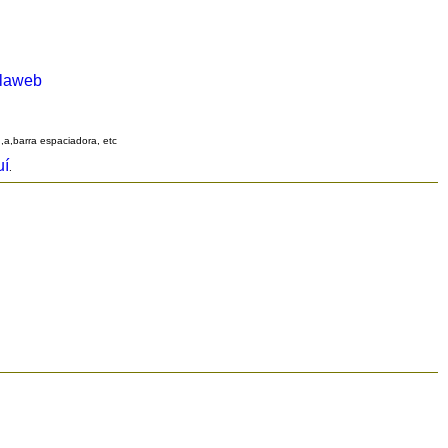
alaweb
q,a,barra espaciadora, etc
uí
.