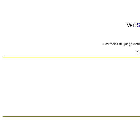
Ver:
S
Las teclas del juego debe
Pa