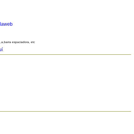
alaweb
q,a,barra espaciadora, etc
uí
.