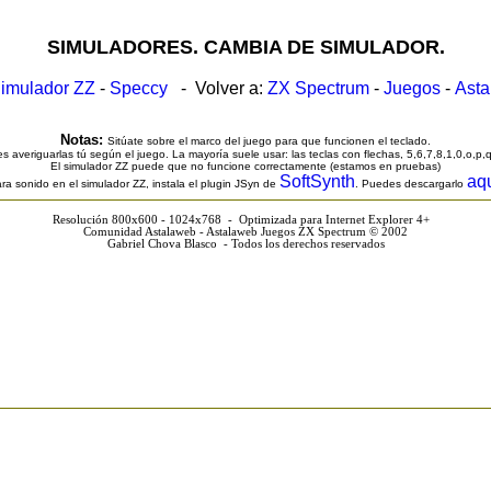
SIMULADORES. CAMBIA DE SIMULADOR.
imulador ZZ
-
Speccy
- Volver a:
ZX Spectrum
-
Juegos
-
Ast
Notas:
Sitúate sobre el marco del juego para que funcionen el teclado.
s averiguarlas tú según el juego. La mayoría suele usar: las teclas con flechas, 5,6,7,8,1,0,o,p,
El simulador ZZ puede que no funcione correctamente (estamos en pruebas)
SoftSynth
aq
ra sonido en el simulador ZZ, instala el plugin JSyn de
. Puedes descargarlo
Resolución 800x600 - 1024x768 - Optimizada para Internet Explorer 4+
Comunidad Astalaweb - Astalaweb Juegos ZX Spectrum © 2002
Gabriel Chova Blasco - Todos los derechos reservados