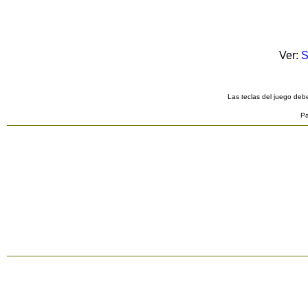
Ver:
S
Las teclas del juego debe
Pa