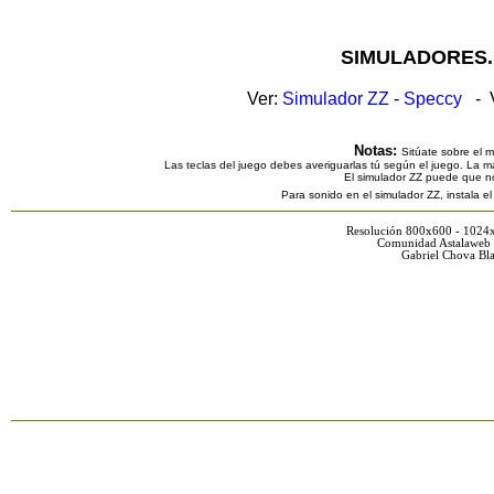
SIMULADORES.
Ver:
Simulador ZZ
-
Speccy
- V
Notas:
Sitúate sobre el 
Las teclas del juego debes averiguarlas tú según el juego. La ma
El simulador ZZ puede que n
Para sonido en el simulador ZZ, instala e
Resolución 800x600 - 1024
Comunidad Astalaweb 
Gabriel Chova Bla