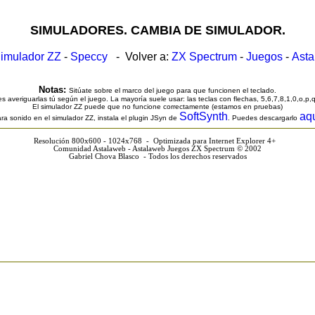
SIMULADORES. CAMBIA DE SIMULADOR.
imulador ZZ
-
Speccy
- Volver a:
ZX Spectrum
-
Juegos
-
Ast
Notas:
Sitúate sobre el marco del juego para que funcionen el teclado.
s averiguarlas tú según el juego. La mayoría suele usar: las teclas con flechas, 5,6,7,8,1,0,o,p,
El simulador ZZ puede que no funcione correctamente (estamos en pruebas)
SoftSynth
aq
ra sonido en el simulador ZZ, instala el plugin JSyn de
. Puedes descargarlo
Resolución 800x600 - 1024x768 - Optimizada para Internet Explorer 4+
Comunidad Astalaweb - Astalaweb Juegos ZX Spectrum © 2002
Gabriel Chova Blasco - Todos los derechos reservados