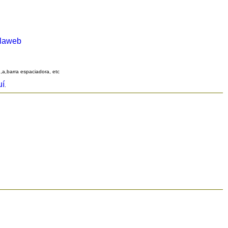
alaweb
q,a,barra espaciadora, etc
uí
.