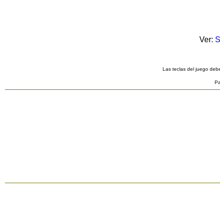
Ver:
S
Las teclas del juego debe
Pa