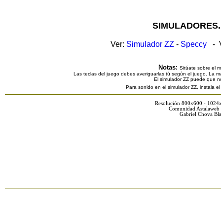
SIMULADORES.
Ver:
Simulador ZZ
-
Speccy
- V
Notas:
Sitúate sobre el 
Las teclas del juego debes averiguarlas tú según el juego. La ma
El simulador ZZ puede que n
Para sonido en el simulador ZZ, instala e
Resolución 800x600 - 1024
Comunidad Astalaweb 
Gabriel Chova Bla