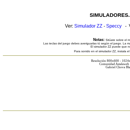
SIMULADORES.
Ver:
Simulador ZZ
-
Speccy
- V
Notas:
Sitúate sobre el 
Las teclas del juego debes averiguarlas tú según el juego. La ma
El simulador ZZ puede que n
Para sonido en el simulador ZZ, instala e
Resolución 800x600 - 1024
Comunidad Astalaweb 
Gabriel Chova Bla