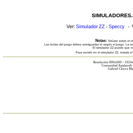
SIMULADORES.
Ver:
Simulador ZZ
-
Speccy
- V
Notas:
Sitúate sobre el 
Las teclas del juego debes averiguarlas tú según el juego. La ma
El simulador ZZ puede que n
Para sonido en el simulador ZZ, instala e
Resolución 800x600 - 1024
Comunidad Astalaweb 
Gabriel Chova Bla