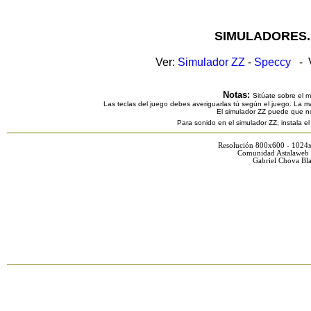
SIMULADORES.
Ver:
Simulador ZZ
-
Speccy
- V
Notas:
Sitúate sobre el 
Las teclas del juego debes averiguarlas tú según el juego. La ma
El simulador ZZ puede que n
Para sonido en el simulador ZZ, instala e
Resolución 800x600 - 1024
Comunidad Astalaweb 
Gabriel Chova Bla