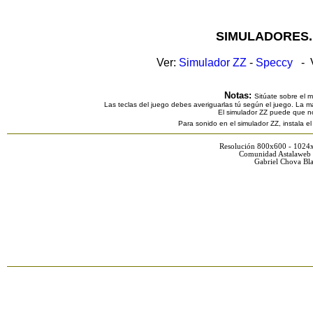
SIMULADORES.
Ver:
Simulador ZZ
-
Speccy
- V
Notas:
Sitúate sobre el 
Las teclas del juego debes averiguarlas tú según el juego. La ma
El simulador ZZ puede que n
Para sonido en el simulador ZZ, instala e
Resolución 800x600 - 1024
Comunidad Astalaweb 
Gabriel Chova Bla