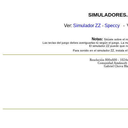
SIMULADORES.
Ver:
Simulador ZZ
-
Speccy
- V
Notas:
Sitúate sobre el 
Las teclas del juego debes averiguarlas tú según el juego. La ma
El simulador ZZ puede que n
Para sonido en el simulador ZZ, instala e
Resolución 800x600 - 1024
Comunidad Astalaweb 
Gabriel Chova Bla