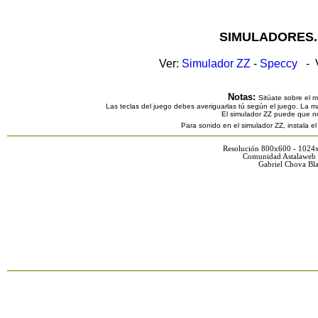
SIMULADORES.
Ver:
Simulador ZZ
-
Speccy
- V
Notas:
Sitúate sobre el 
Las teclas del juego debes averiguarlas tú según el juego. La ma
El simulador ZZ puede que n
Para sonido en el simulador ZZ, instala e
Resolución 800x600 - 1024
Comunidad Astalaweb 
Gabriel Chova Bla