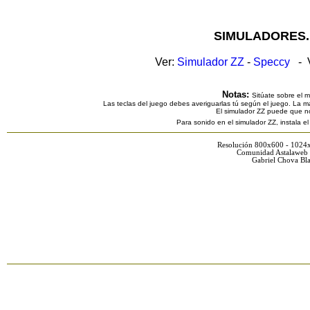
SIMULADORES.
Ver:
Simulador ZZ
-
Speccy
- V
Notas:
Sitúate sobre el 
Las teclas del juego debes averiguarlas tú según el juego. La ma
El simulador ZZ puede que n
Para sonido en el simulador ZZ, instala e
Resolución 800x600 - 1024
Comunidad Astalaweb 
Gabriel Chova Bla