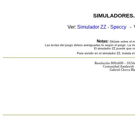
SIMULADORES.
Ver:
Simulador ZZ
-
Speccy
- V
Notas:
Sitúate sobre el 
Las teclas del juego debes averiguarlas tú según el juego. La ma
El simulador ZZ puede que n
Para sonido en el simulador ZZ, instala e
Resolución 800x600 - 1024
Comunidad Astalaweb 
Gabriel Chova Bla