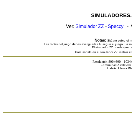
SIMULADORES.
Ver:
Simulador ZZ
-
Speccy
- V
Notas:
Sitúate sobre el 
Las teclas del juego debes averiguarlas tú según el juego. La ma
El simulador ZZ puede que n
Para sonido en el simulador ZZ, instala e
Resolución 800x600 - 1024
Comunidad Astalaweb 
Gabriel Chova Bla