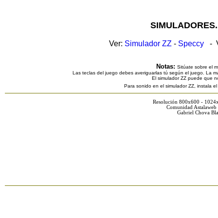
SIMULADORES.
Ver:
Simulador ZZ
-
Speccy
- V
Notas:
Sitúate sobre el 
Las teclas del juego debes averiguarlas tú según el juego. La ma
El simulador ZZ puede que n
Para sonido en el simulador ZZ, instala e
Resolución 800x600 - 1024
Comunidad Astalaweb 
Gabriel Chova Bla