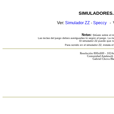
SIMULADORES.
Ver:
Simulador ZZ
-
Speccy
- V
Notas:
Sitúate sobre el 
Las teclas del juego debes averiguarlas tú según el juego. La ma
El simulador ZZ puede que n
Para sonido en el simulador ZZ, instala e
Resolución 800x600 - 1024
Comunidad Astalaweb 
Gabriel Chova Bla