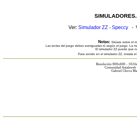
SIMULADORES.
Ver:
Simulador ZZ
-
Speccy
- V
Notas:
Sitúate sobre el 
Las teclas del juego debes averiguarlas tú según el juego. La ma
El simulador ZZ puede que n
Para sonido en el simulador ZZ, instala e
Resolución 800x600 - 1024
Comunidad Astalaweb 
Gabriel Chova Bla