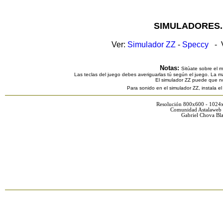
SIMULADORES.
Ver:
Simulador ZZ
-
Speccy
- V
Notas:
Sitúate sobre el 
Las teclas del juego debes averiguarlas tú según el juego. La ma
El simulador ZZ puede que n
Para sonido en el simulador ZZ, instala e
Resolución 800x600 - 1024
Comunidad Astalaweb 
Gabriel Chova Bla