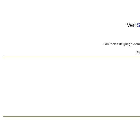
Ver:
S
Las teclas del juego debe
Pa