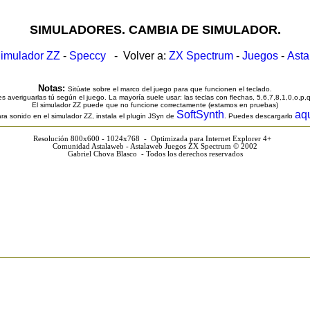
SIMULADORES. CAMBIA DE SIMULADOR.
imulador ZZ
-
Speccy
- Volver a:
ZX Spectrum
-
Juegos
-
Ast
Notas:
Sitúate sobre el marco del juego para que funcionen el teclado.
s averiguarlas tú según el juego. La mayoría suele usar: las teclas con flechas, 5,6,7,8,1,0,o,p,
El simulador ZZ puede que no funcione correctamente (estamos en pruebas)
SoftSynth
aq
ra sonido en el simulador ZZ, instala el plugin JSyn de
. Puedes descargarlo
Resolución 800x600 - 1024x768 - Optimizada para Internet Explorer 4+
Comunidad Astalaweb - Astalaweb Juegos ZX Spectrum © 2002
Gabriel Chova Blasco - Todos los derechos reservados