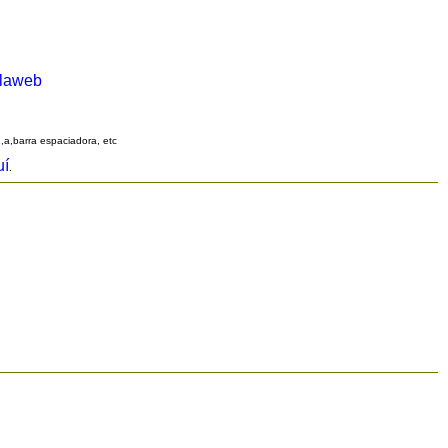
alaweb
q,a,barra espaciadora, etc
uí
.