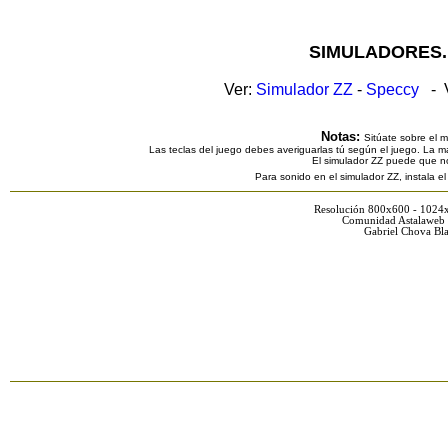
SIMULADORES.
Ver:
Simulador ZZ
-
Speccy
- V
Notas:
Sitúate sobre el 
Las teclas del juego debes averiguarlas tú según el juego. La ma
El simulador ZZ puede que n
Para sonido en el simulador ZZ, instala e
Resolución 800x600 - 1024
Comunidad Astalaweb 
Gabriel Chova Bla