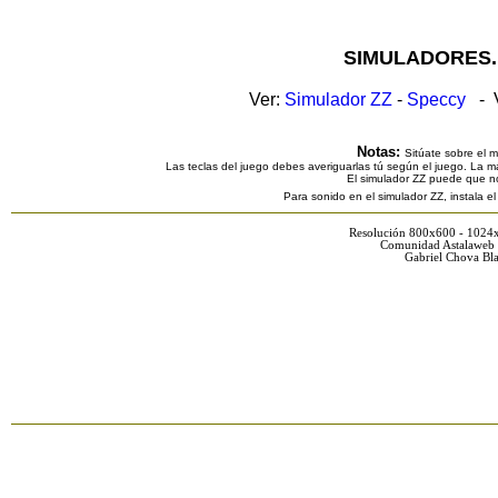
SIMULADORES.
Ver:
Simulador ZZ
-
Speccy
- V
Notas:
Sitúate sobre el 
Las teclas del juego debes averiguarlas tú según el juego. La ma
El simulador ZZ puede que n
Para sonido en el simulador ZZ, instala e
Resolución 800x600 - 1024
Comunidad Astalaweb 
Gabriel Chova Bla