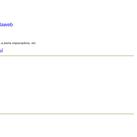
alaweb
q,a,barra espaciadora, etc
uí
.