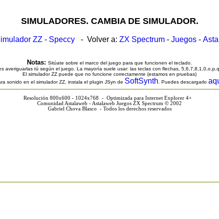
SIMULADORES. CAMBIA DE SIMULADOR.
imulador ZZ
-
Speccy
- Volver a:
ZX Spectrum
-
Juegos
-
Ast
Notas:
Sitúate sobre el marco del juego para que funcionen el teclado.
s averiguarlas tú según el juego. La mayoría suele usar: las teclas con flechas, 5,6,7,8,1,0,o,p,
El simulador ZZ puede que no funcione correctamente (estamos en pruebas)
SoftSynth
aq
ra sonido en el simulador ZZ, instala el plugin JSyn de
. Puedes descargarlo
Resolución 800x600 - 1024x768 - Optimizada para Internet Explorer 4+
Comunidad Astalaweb - Astalaweb Juegos ZX Spectrum © 2002
Gabriel Chova Blasco - Todos los derechos reservados