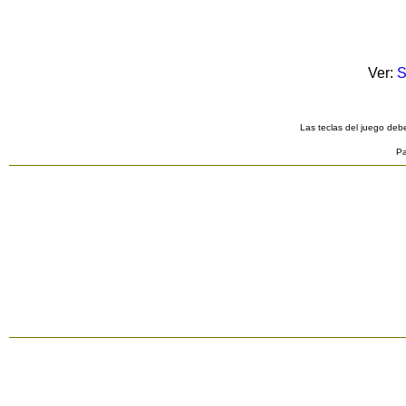
Ver:
S
Las teclas del juego debe
Pa