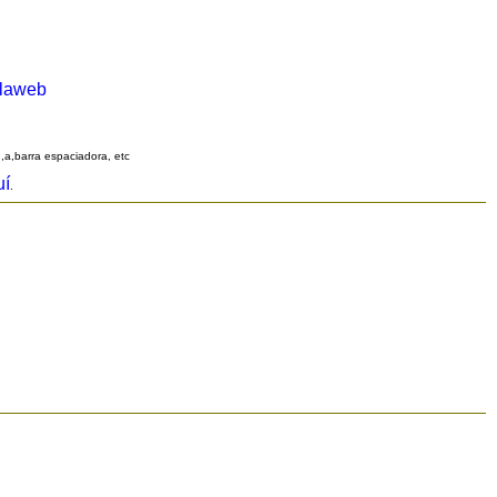
alaweb
q,a,barra espaciadora, etc
uí
.