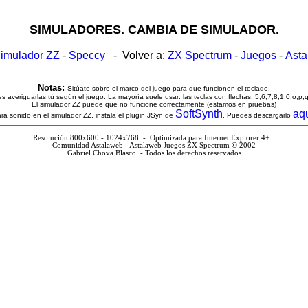
SIMULADORES. CAMBIA DE SIMULADOR.
imulador ZZ
-
Speccy
- Volver a:
ZX Spectrum
-
Juegos
-
Ast
Notas:
Sitúate sobre el marco del juego para que funcionen el teclado.
s averiguarlas tú según el juego. La mayoría suele usar: las teclas con flechas, 5,6,7,8,1,0,o,p,
El simulador ZZ puede que no funcione correctamente (estamos en pruebas)
SoftSynth
aq
ra sonido en el simulador ZZ, instala el plugin JSyn de
. Puedes descargarlo
Resolución 800x600 - 1024x768 - Optimizada para Internet Explorer 4+
Comunidad Astalaweb - Astalaweb Juegos ZX Spectrum © 2002
Gabriel Chova Blasco - Todos los derechos reservados