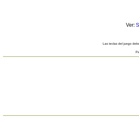
Ver:
S
Las teclas del juego debe
Pa