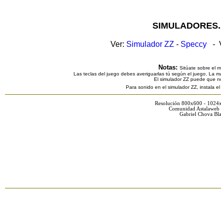
SIMULADORES.
Ver:
Simulador ZZ
-
Speccy
- V
Notas:
Sitúate sobre el 
Las teclas del juego debes averiguarlas tú según el juego. La ma
El simulador ZZ puede que n
Para sonido en el simulador ZZ, instala e
Resolución 800x600 - 1024
Comunidad Astalaweb 
Gabriel Chova Bla