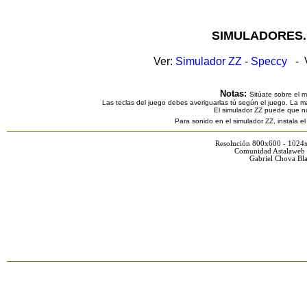
SIMULADORES.
Ver:
Simulador ZZ
-
Speccy
- V
Notas:
Sitúate sobre el 
Las teclas del juego debes averiguarlas tú según el juego. La ma
El simulador ZZ puede que n
Para sonido en el simulador ZZ, instala e
Resolución 800x600 - 1024
Comunidad Astalaweb 
Gabriel Chova Bla