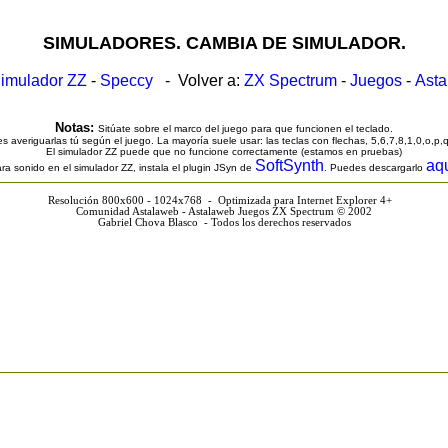
SIMULADORES. CAMBIA DE SIMULADOR.
imulador ZZ
-
Speccy
- Volver a:
ZX Spectrum
-
Juegos
-
Ast
Notas:
Sitúate sobre el marco del juego para que funcionen el teclado.
s averiguarlas tú según el juego. La mayoría suele usar: las teclas con flechas, 5,6,7,8,1,0,o,p,
El simulador ZZ puede que no funcione correctamente (estamos en pruebas)
SoftSynth
aq
ra sonido en el simulador ZZ, instala el plugin JSyn de
. Puedes descargarlo
Resolución 800x600 - 1024x768 - Optimizada para Internet Explorer 4+
Comunidad Astalaweb - Astalaweb Juegos ZX Spectrum © 2002
Gabriel Chova Blasco - Todos los derechos reservados