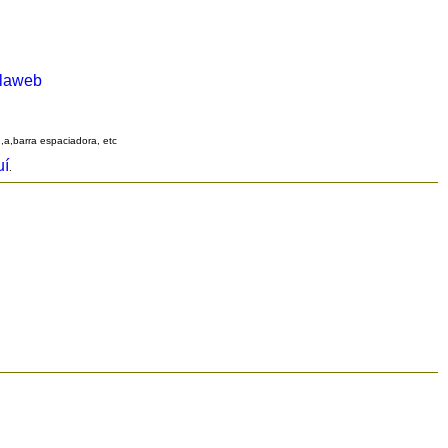
alaweb
q,a,barra espaciadora, etc
uí
.