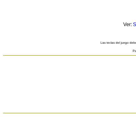
Ver:
S
Las teclas del juego debe
Pa