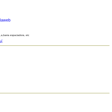
alaweb
q,a,barra espaciadora, etc
uí
.