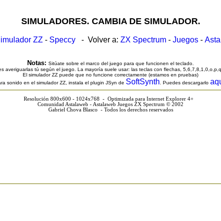
SIMULADORES. CAMBIA DE SIMULADOR.
imulador ZZ
-
Speccy
- Volver a:
ZX Spectrum
-
Juegos
-
Ast
Notas:
Sitúate sobre el marco del juego para que funcionen el teclado.
s averiguarlas tú según el juego. La mayoría suele usar: las teclas con flechas, 5,6,7,8,1,0,o,p,
El simulador ZZ puede que no funcione correctamente (estamos en pruebas)
SoftSynth
aq
ra sonido en el simulador ZZ, instala el plugin JSyn de
. Puedes descargarlo
Resolución 800x600 - 1024x768 - Optimizada para Internet Explorer 4+
Comunidad Astalaweb - Astalaweb Juegos ZX Spectrum © 2002
Gabriel Chova Blasco - Todos los derechos reservados