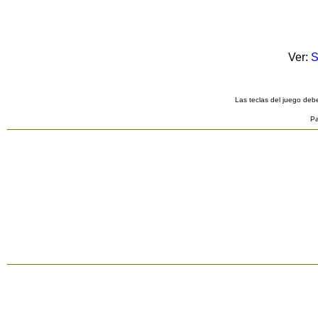
Ver:
S
Las teclas del juego debe
Pa