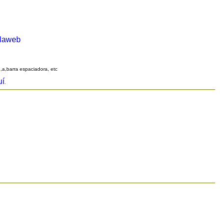
alaweb
q,a,barra espaciadora, etc
uí
.