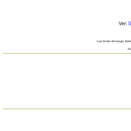
Ver:
S
Las teclas del juego debe
Pa