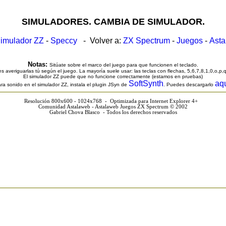
SIMULADORES. CAMBIA DE SIMULADOR.
imulador ZZ
-
Speccy
- Volver a:
ZX Spectrum
-
Juegos
-
Ast
Notas:
Sitúate sobre el marco del juego para que funcionen el teclado.
s averiguarlas tú según el juego. La mayoría suele usar: las teclas con flechas, 5,6,7,8,1,0,o,p,
El simulador ZZ puede que no funcione correctamente (estamos en pruebas)
SoftSynth
aq
ra sonido en el simulador ZZ, instala el plugin JSyn de
. Puedes descargarlo
Resolución 800x600 - 1024x768 - Optimizada para Internet Explorer 4+
Comunidad Astalaweb - Astalaweb Juegos ZX Spectrum © 2002
Gabriel Chova Blasco - Todos los derechos reservados