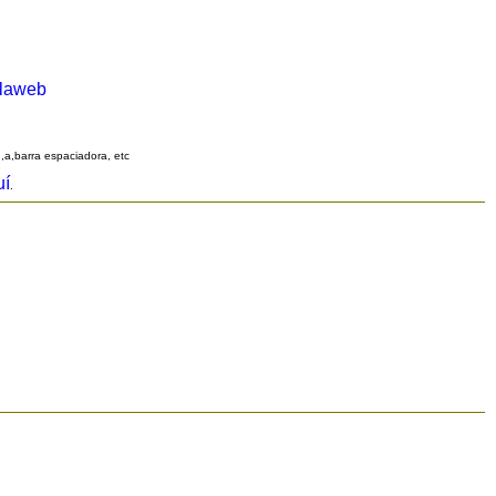
alaweb
q,a,barra espaciadora, etc
uí
.