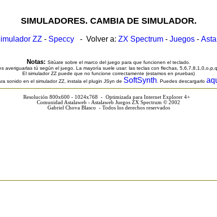
SIMULADORES. CAMBIA DE SIMULADOR.
imulador ZZ
-
Speccy
- Volver a:
ZX Spectrum
-
Juegos
-
Ast
Notas:
Sitúate sobre el marco del juego para que funcionen el teclado.
s averiguarlas tú según el juego. La mayoría suele usar: las teclas con flechas, 5,6,7,8,1,0,o,p,
El simulador ZZ puede que no funcione correctamente (estamos en pruebas)
SoftSynth
aq
ra sonido en el simulador ZZ, instala el plugin JSyn de
. Puedes descargarlo
Resolución 800x600 - 1024x768 - Optimizada para Internet Explorer 4+
Comunidad Astalaweb - Astalaweb Juegos ZX Spectrum © 2002
Gabriel Chova Blasco - Todos los derechos reservados