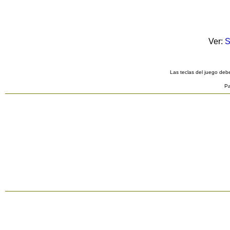
Ver:
S
Las teclas del juego debe
Pa