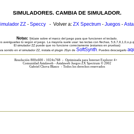
SIMULADORES. CAMBIA DE SIMULADOR.
imulador ZZ
-
Speccy
- Volver a:
ZX Spectrum
-
Juegos
-
Ast
Notas:
Sitúate sobre el marco del juego para que funcionen el teclado.
s averiguarlas tú según el juego. La mayoría suele usar: las teclas con flechas, 5,6,7,8,1,0,o,p,
El simulador ZZ puede que no funcione correctamente (estamos en pruebas)
SoftSynth
aq
ra sonido en el simulador ZZ, instala el plugin JSyn de
. Puedes descargarlo
Resolución 800x600 - 1024x768 - Optimizada para Internet Explorer 4+
Comunidad Astalaweb - Astalaweb Juegos ZX Spectrum © 2002
Gabriel Chova Blasco - Todos los derechos reservados