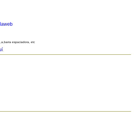
alaweb
q,a,barra espaciadora, etc
uí
.