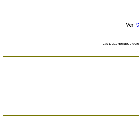
Ver:
S
Las teclas del juego debe
Pa