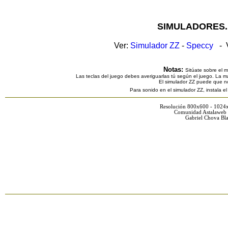
SIMULADORES.
Ver:
Simulador ZZ
-
Speccy
- V
Notas:
Sitúate sobre el 
Las teclas del juego debes averiguarlas tú según el juego. La ma
El simulador ZZ puede que n
Para sonido en el simulador ZZ, instala e
Resolución 800x600 - 1024
Comunidad Astalaweb 
Gabriel Chova Bla