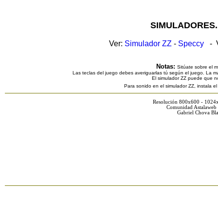
SIMULADORES.
Ver:
Simulador ZZ
-
Speccy
- V
Notas:
Sitúate sobre el 
Las teclas del juego debes averiguarlas tú según el juego. La ma
El simulador ZZ puede que n
Para sonido en el simulador ZZ, instala e
Resolución 800x600 - 1024
Comunidad Astalaweb 
Gabriel Chova Bla