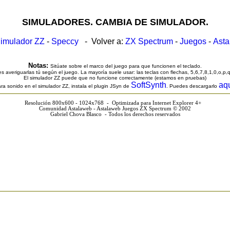
SIMULADORES. CAMBIA DE SIMULADOR.
imulador ZZ
-
Speccy
- Volver a:
ZX Spectrum
-
Juegos
-
Ast
Notas:
Sitúate sobre el marco del juego para que funcionen el teclado.
s averiguarlas tú según el juego. La mayoría suele usar: las teclas con flechas, 5,6,7,8,1,0,o,p,
El simulador ZZ puede que no funcione correctamente (estamos en pruebas)
SoftSynth
aq
ra sonido en el simulador ZZ, instala el plugin JSyn de
. Puedes descargarlo
Resolución 800x600 - 1024x768 - Optimizada para Internet Explorer 4+
Comunidad Astalaweb - Astalaweb Juegos ZX Spectrum © 2002
Gabriel Chova Blasco - Todos los derechos reservados