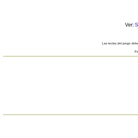
Ver:
S
Las teclas del juego debe
Pa