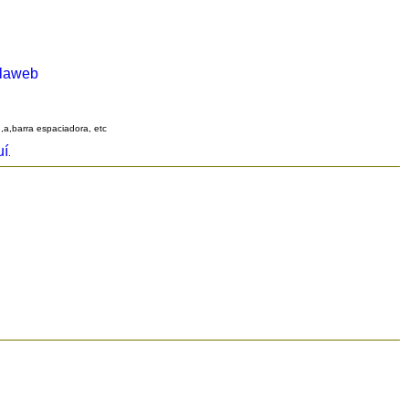
alaweb
q,a,barra espaciadora, etc
uí
.