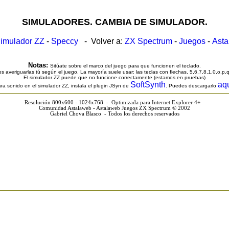
SIMULADORES. CAMBIA DE SIMULADOR.
imulador ZZ
-
Speccy
- Volver a:
ZX Spectrum
-
Juegos
-
Ast
Notas:
Sitúate sobre el marco del juego para que funcionen el teclado.
s averiguarlas tú según el juego. La mayoría suele usar: las teclas con flechas, 5,6,7,8,1,0,o,p,
El simulador ZZ puede que no funcione correctamente (estamos en pruebas)
SoftSynth
aq
ra sonido en el simulador ZZ, instala el plugin JSyn de
. Puedes descargarlo
Resolución 800x600 - 1024x768 - Optimizada para Internet Explorer 4+
Comunidad Astalaweb - Astalaweb Juegos ZX Spectrum © 2002
Gabriel Chova Blasco - Todos los derechos reservados