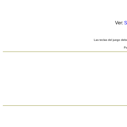
Ver:
S
Las teclas del juego debe
Pa