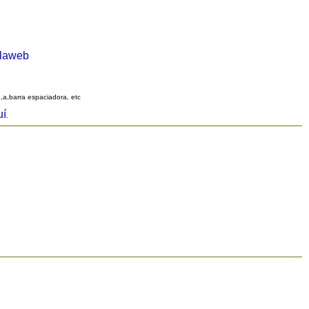
alaweb
q,a,barra espaciadora, etc
uí
.