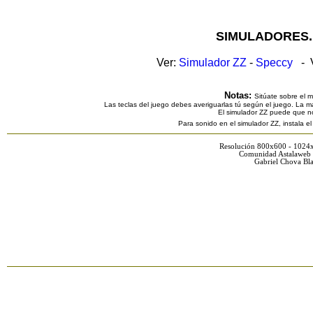
SIMULADORES.
Ver:
Simulador ZZ
-
Speccy
- V
Notas:
Sitúate sobre el 
Las teclas del juego debes averiguarlas tú según el juego. La ma
El simulador ZZ puede que n
Para sonido en el simulador ZZ, instala e
Resolución 800x600 - 1024
Comunidad Astalaweb 
Gabriel Chova Bla