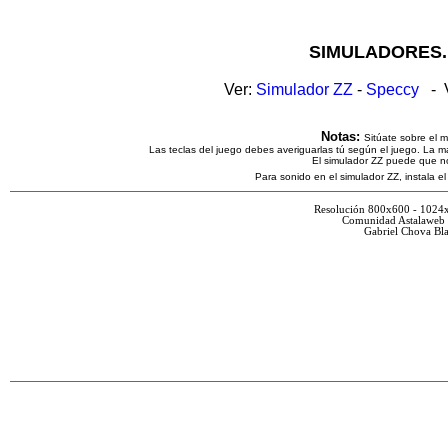
SIMULADORES.
Ver:
Simulador ZZ
-
Speccy
- V
Notas:
Sitúate sobre el 
Las teclas del juego debes averiguarlas tú según el juego. La ma
El simulador ZZ puede que n
Para sonido en el simulador ZZ, instala e
Resolución 800x600 - 1024
Comunidad Astalaweb 
Gabriel Chova Bla