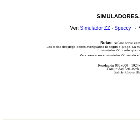
SIMULADORES.
Ver:
Simulador ZZ
-
Speccy
- V
Notas:
Sitúate sobre el 
Las teclas del juego debes averiguarlas tú según el juego. La ma
El simulador ZZ puede que n
Para sonido en el simulador ZZ, instala e
Resolución 800x600 - 1024
Comunidad Astalaweb 
Gabriel Chova Bla