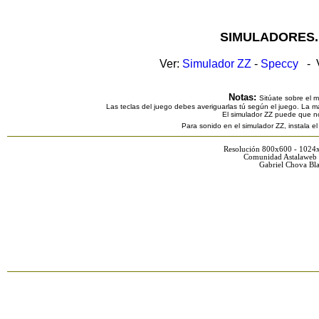
SIMULADORES.
Ver:
Simulador ZZ
-
Speccy
- V
Notas:
Sitúate sobre el 
Las teclas del juego debes averiguarlas tú según el juego. La ma
El simulador ZZ puede que n
Para sonido en el simulador ZZ, instala e
Resolución 800x600 - 1024
Comunidad Astalaweb 
Gabriel Chova Bla