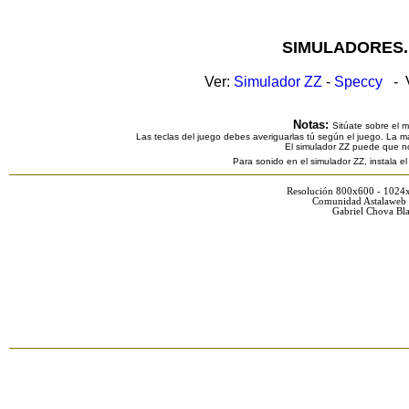
SIMULADORES.
Ver:
Simulador ZZ
-
Speccy
- V
Notas:
Sitúate sobre el 
Las teclas del juego debes averiguarlas tú según el juego. La ma
El simulador ZZ puede que n
Para sonido en el simulador ZZ, instala e
Resolución 800x600 - 1024
Comunidad Astalaweb 
Gabriel Chova Bla